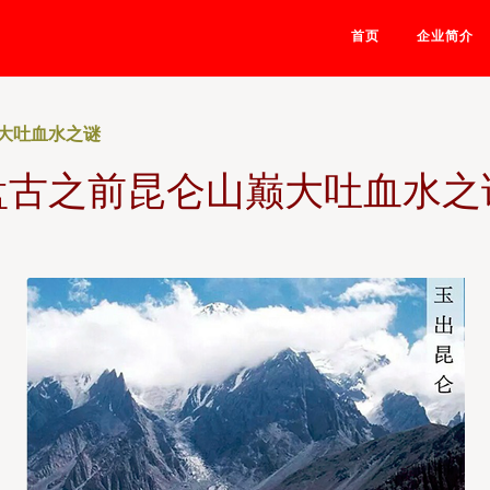
首页
企业简介
大吐血水之谜
盘古之前昆仑山巅大吐血水之