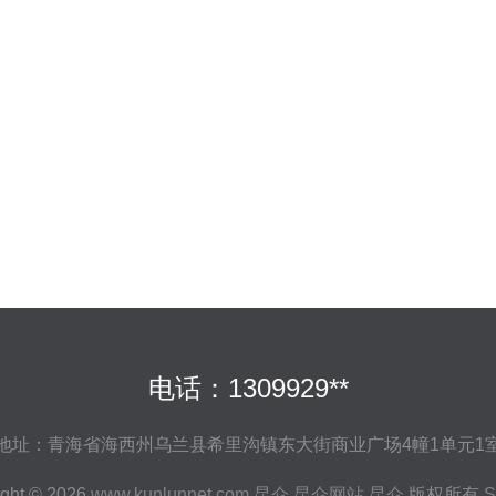
电话：1309929**
地址：青海省海西州乌兰县希里沟镇东大街商业广场4幢1单元1
ight © 2026
www.kunlunnet.com
昆仑
昆仑网站
昆仑
版权所有
S