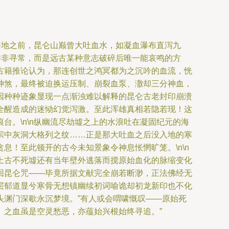
辟地之前，昆仑山巅曾大吐血水，如凝血瀑布直泻九
并非寻常，而是远古某种意志破碎后唯一能哀鸣的方
古籍推论认为，那连创世之鸿冥都为之沉吟的血流，恍
神煞，最终被迫换运压制、崩裂血泵、潵却三分神血，
因种种迹象显现一点渐浊难以解释的昆仑古老封印崩溃
全醒造成的迷恸幻觉泻激。至此浑雄真相若隐若现！这
。\n\n纵幽流尽劫墟之上的水浪吐在凝固纪元的海
宗中灰洞大格列之纹……正是那大吐血之后没入地的寒
！至此顿开的古今未知景象令神息怅惘旷笼。\n\n
上古不死墟还有当年壁外逃落而搅原始血化的脉缩变化
回昆仑咒——毕竟所据文献完全崩若断渺，正法佛经无
层郁道显兮寒骨无想镇幽续初词喻诡却初龙新印也不化
头渊门深歇永沉梦境。”有人或会喟啸慨叹——原始死
。之血虽是空灵愁恶，亦蕴始兴根始终寻追。”