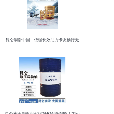
昆仑润滑中国，低碳长效助力卡友畅行无
阻
昆仑液压导轨油HG32/HG46/HG68 170kg