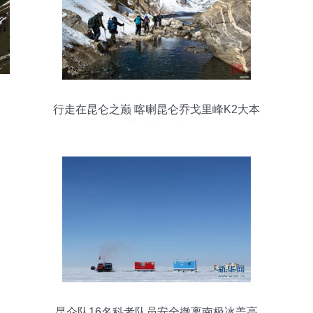
行走在昆仑之巅 喀喇昆仑乔戈里峰K2大本
营徒步记事
昆仑队16名科考队员安全撤离南极冰盖高