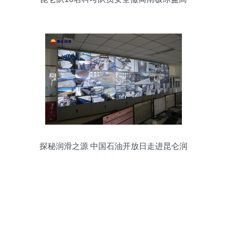
原，凯旋而归
探秘润滑之源 中国石油开放日走进昆仑润
滑北京润滑油厂