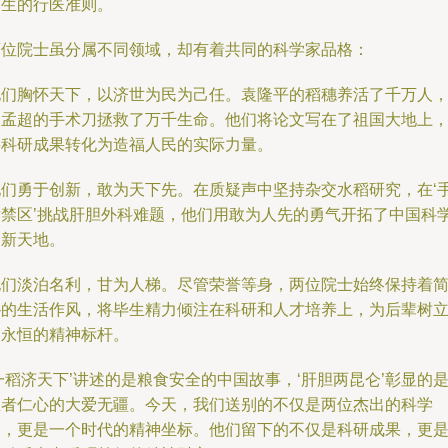
一生的行医准则。
两位院士虽分属不同领域，却有着共同的科学家品格：
他们胸怀天下，以济世为民为己任。袁隆平的稻穗养活了千万人
吴孟超的手术刀拯救了万千生命。他们将论文写在了祖国大地上
将科研成果转化为造福人民的实际力量。
他们勇于创新，敢为天下先。在质疑声中坚持杂交水稻研究，在‘
术禁区’挑战肝胆外科难题，他们用敢为人先的勇气开拓了中国科
的新天地。
他们淡泊名利，甘为人梯。尽管荣誉等身，两位院士始终保持着
朴的生活作风，将毕生精力倾注在科研和人才培养上，为后辈树
了永恒的精神标杆。
一稻济天下’讲述的是粮食安全的中国故事，‘肝胆两昆仑’彰显的
医者仁心的大爱无疆。今天，我们送别的不仅是两位杰出的科学
家，更是一个时代的精神坐标。他们留下的不仅是科研成果，更