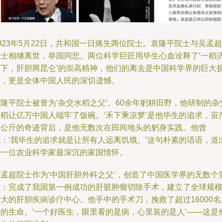
023年5月22日，共和国一日痛失两位院士。袁隆平院士与吴孟超
院士相继离世，举国同悲。两位科学巨匠用毕生心血诠释了‘一稻
天下，肝胆两昆仑’的崇高精神，他们的离去是中国科学界的巨大
失，更是全体中国人民的深切遗憾。
隆平院士被誉为‘杂交水稻之父’。60余年躬耕田野，他研制的杂
水稻让亿万中国人端牢了饭碗。‘禾下乘凉梦’是他毕生的追求，亩
千公斤的奇迹背后，是他无数次在田间地头的躬身实践。他曾
说：‘我毕生的追求就是让所有人远离饥饿。’这句朴素的话语，道
了一位农业科学家最深沉的家国情怀。
吴孟超院士作为‘中国肝胆外科之父’，创造了中国医学界的无数个
一：完成了我国第一例成功的肝脏肿瘤切除手术，建立了全球规
大的肝胆疾病诊疗中心。他手中的手术刀，挽救了超过16000名
者的生命。‘一个好医生，眼里看的是病，心里装的是人’——这是