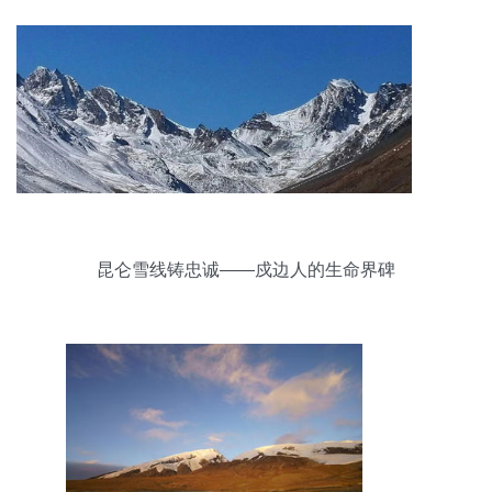
昆仑雪线铸忠诚——戍边人的生命界碑