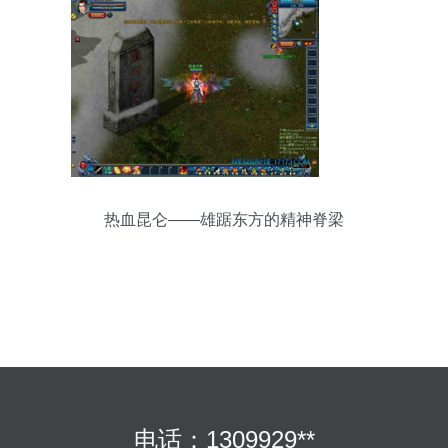
热血昆仑——雄踞东方的精神脊梁
电话：1309929**