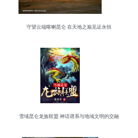
守望云端喀喇昆仑 在天地之巅见证永恒
雪域昆仑龙族联盟 神话谱系与地域文明的交融