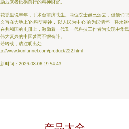
激励后来者砥砺前行的精神财富。
稻花香里说丰年，手术台前济苍生。两位院士虽已远去，但他们‘
文写在大地上’的科研精神，‘以人民为中心’的为民情怀，将永远
刻在共和国的史册上，激励着一代又一代科技工作者为实现中华
族伟大复兴的中国梦而不懈奋斗。
如若转载，请注明出处：
tp://www.kunlunnet.com/product/222.html
新时间：2026-08-06 19:54:43
产品大全